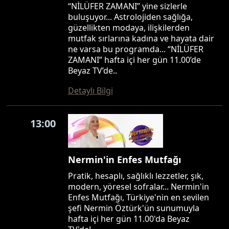
“NİLÜFER ZAMANI” yine sizlerle
buluşuyor... Astrolojiden sağlığa,
güzellikten modaya, ilişkilerden
mutfak sırlarına kadına ve hayata dair
ne varsa bu programda... “NİLÜFER
ZAMANI” hafta içi her gün 11.00’de
Beyaz TV’de..
Detaylı Bilgi
13:00
Nermin'in Enfes Mutfağı
Pratik, hesaplı, sağlıklı lezzetler, şık,
modern, yöresel sofralar... Nermin'in
Enfes Mutfağı, Türkiye'nin en sevilen
şefi Nermin Öztürk'ün sunumuyla
hafta içi her gün 11.00'da Beyaz