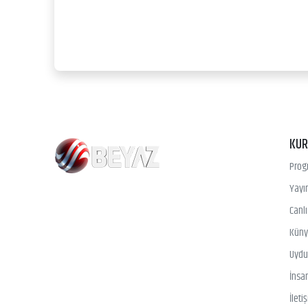
KU
Prog
Yayın
Canl
Kün
Uydu 
İnsa
İleti