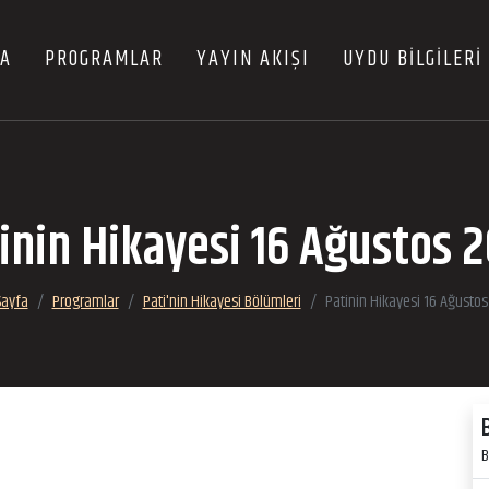
FA
PROGRAMLAR
YAYIN AKIŞI
UYDU BİLGİLERİ
inin Hikayesi 16 Ağustos 
Sayfa
Programlar
Pati'nin Hikayesi Bölümleri
Patinin Hikayesi 16 Ağusto
B