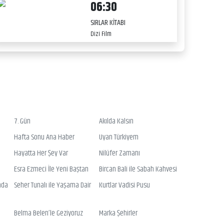
06:30
SIRLAR KİTABI
Dizi Film
7. Gün
Akılda Kalsın
Hafta Sonu Ana Haber
Uyan Türkiyem
Hayatta Her Şey Var
Nilüfer Zamanı
Esra Ezmeci İle Yeni Baştan
Bircan Bali ile Sabah Kahvesi
nda
Seher Tunalı ile Yaşama Dair
Kurtlar Vadisi Pusu
Belma Belen’le Geziyoruz
Marka Şehirler