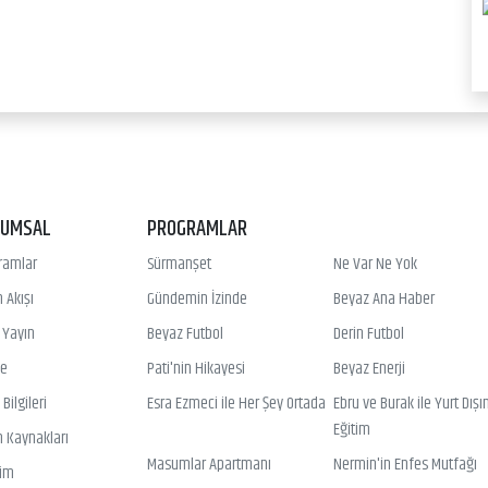
RUMSAL
PROGRAMLAR
ramlar
Sürmanşet
Ne Var Ne Yok
 Akışı
Gündemin İzinde
Beyaz Ana Haber
ı Yayın
Beyaz Futbol
Derin Futbol
ye
Pati'nin Hikayesi
Beyaz Enerji
Bilgileri
Esra Ezmeci ile Her Şey Ortada
Ebru ve Burak ile Yurt Dışı
Eğitim
n Kaynakları
Masumlar Apartmanı
Nermin'in Enfes Mutfağı
şim