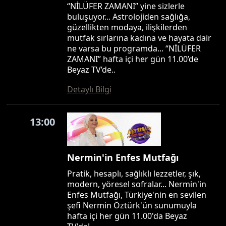
“NİLÜFER ZAMANI” yine sizlerle
buluşuyor... Astrolojiden sağlığa,
güzellikten modaya, ilişkilerden
mutfak sırlarına kadına ve hayata dair
ne varsa bu programda... “NİLÜFER
ZAMANI” hafta içi her gün 11.00’de
Beyaz TV’de..
Detaylı Bilgi
13:00
Nermin'in Enfes Mutfağı
Pratik, hesaplı, sağlıklı lezzetler, şık,
modern, yöresel sofralar... Nermin'in
Enfes Mutfağı, Türkiye'nin en sevilen
şefi Nermin Öztürk'ün sunumuyla
hafta içi her gün 11.00'da Beyaz