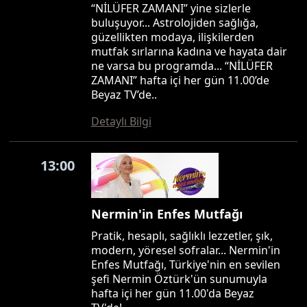
“NİLÜFER ZAMANI” yine sizlerle
buluşuyor... Astrolojiden sağlığa,
güzellikten modaya, ilişkilerden
mutfak sırlarına kadına ve hayata dair
ne varsa bu programda... “NİLÜFER
ZAMANI” hafta içi her gün 11.00’de
Beyaz TV’de..
Detaylı Bilgi
13:00
Nermin'in Enfes Mutfağı
Pratik, hesaplı, sağlıklı lezzetler, şık,
modern, yöresel sofralar... Nermin'in
Enfes Mutfağı, Türkiye'nin en sevilen
şefi Nermin Öztürk'ün sunumuyla
hafta içi her gün 11.00'da Beyaz