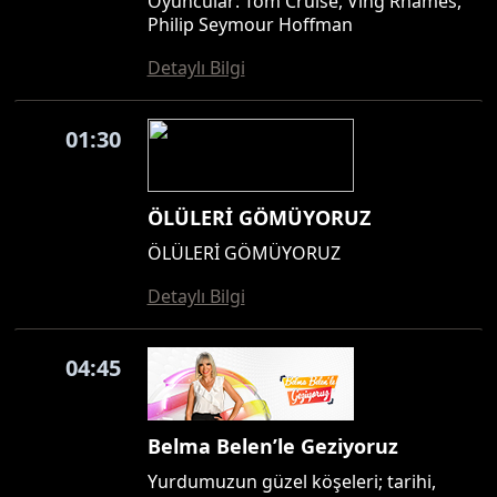
Oyuncular: Tom Cruise, Ving Rhames,
Philip Seymour Hoffman
Detaylı Bilgi
01:30
ÖLÜLERİ GÖMÜYORUZ
ÖLÜLERİ GÖMÜYORUZ
Detaylı Bilgi
04:45
Belma Belen’le Geziyoruz
Yurdumuzun güzel köşeleri; tarihi,