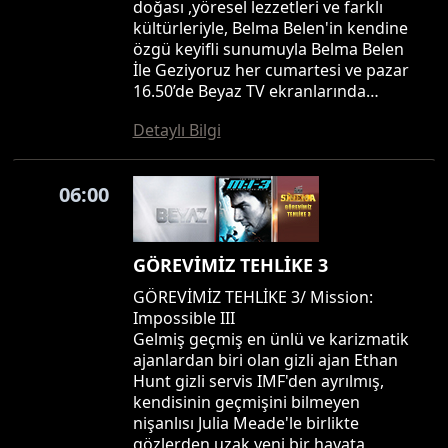
doğası ,yöresel lezzetleri ve farklı
kültürleriyle, Belma Belen'in kendine
özgü keyifli sunumuyla Belma Belen
İle Geziyoruz her cumartesi ve pazar
16.50’de Beyaz TV ekranlarında…
Detaylı Bilgi
06:00
GÖREVİMİZ TEHLİKE 3
GÖREVİMİZ TEHLİKE 3/ Mission:
Impossible III
Gelmiş geçmiş en ünlü ve karizmatik
ajanlardan biri olan gizli ajan Ethan
Hunt gizli servis IMF'den ayrılmış,
kendisinin geçmişini bilmeyen
nişanlısı Julia Meade'le birlikte
gözlerden uzak yeni bir hayata