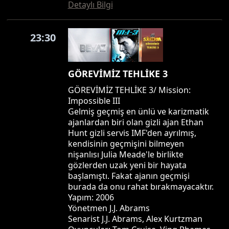
Detaylı Bilgi
23:30
GÖREVİMİZ TEHLİKE 3
GÖREVİMİZ TEHLİKE 3/ Mission:
Impossible III
Gelmiş geçmiş en ünlü ve karizmatik
ajanlardan biri olan gizli ajan Ethan
Hunt gizli servis IMF'den ayrılmış,
kendisinin geçmişini bilmeyen
nişanlısı Julia Meade'le birlikte
gözlerden uzak yeni bir hayata
başlamıştı. Fakat ajanın geçmişi
burada da onu rahat bırakmayacaktır.
Yapım: 2006
Yönetmen J.J. Abrams
Senarist J.J. Abrams, Alex Kurtzman