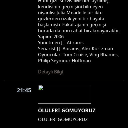
Hunt gizli servis IMF'den ayrılmış,
kendisinin geçmişini bilmeyen
nişanlısı Julia Meade'le birlikte
gözlerden uzak yeni bir hayata
başlamıştı. Fakat ajanın geçmişi
burada da onu rahat bırakmayacaktır.
Yapım: 2006
Yönetmen J.J. Abrams
Senarist J.J. Abrams, Alex Kurtzman
Oyuncular: Tom Cruise, Ving Rhames,
Philip Seymour Hoffman
Detaylı Bilgi
21:45
ÖLÜLERİ GÖMÜYORUZ
ÖLÜLERİ GÖMÜYORUZ