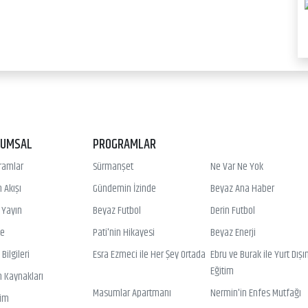
RUMSAL
PROGRAMLAR
ramlar
Sürmanşet
Ne Var Ne Yok
 Akışı
Gündemin İzinde
Beyaz Ana Haber
ı Yayın
Beyaz Futbol
Derin Futbol
ye
Pati'nin Hikayesi
Beyaz Enerji
Bilgileri
Esra Ezmeci ile Her Şey Ortada
Ebru ve Burak ile Yurt Dışı
Eğitim
n Kaynakları
Masumlar Apartmanı
Nermin'in Enfes Mutfağı
şim