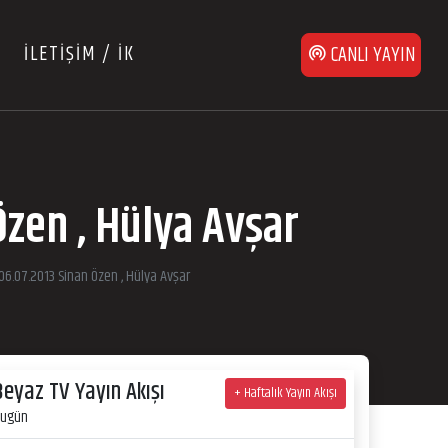
İLETİŞİM / İK
CANLI YAYIN
Özen , Hülya Avşar
06.07.2013 Sinan Özen , Hülya Avşar
Beyaz TV Yayın Akışı
+ Haftalık Yayın Akışı
ugün