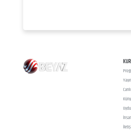
KU
Prog
Yayın
Canl
Kün
Uydu 
İnsa
İleti