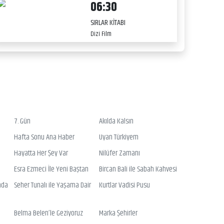
06:30
SIRLAR KİTABI
Dizi Film
7. Gün
Akılda Kalsın
Hafta Sonu Ana Haber
Uyan Türkiyem
Hayatta Her Şey Var
Nilüfer Zamanı
Esra Ezmeci İle Yeni Baştan
Bircan Bali ile Sabah Kahvesi
nda
Seher Tunalı ile Yaşama Dair
Kurtlar Vadisi Pusu
Belma Belen’le Geziyoruz
Marka Şehirler