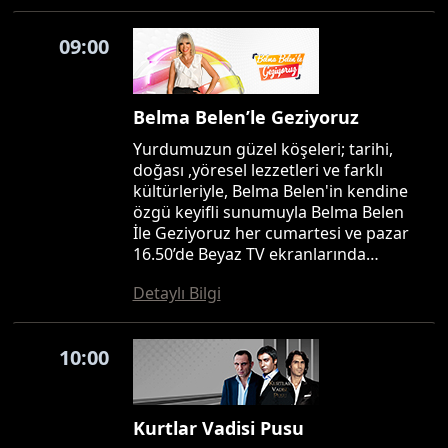
09:00
Belma Belen’le Geziyoruz
Yurdumuzun güzel köşeleri; tarihi,
doğası ,yöresel lezzetleri ve farklı
kültürleriyle, Belma Belen'in kendine
özgü keyifli sunumuyla Belma Belen
İle Geziyoruz her cumartesi ve pazar
16.50’de Beyaz TV ekranlarında…
Detaylı Bilgi
10:00
Kurtlar Vadisi Pusu