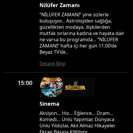
Nilüfer Zamanı
“NİLÜFER ZAMANI” yine sizlerle
buluşuyor... Astrolojiden sağlığa,
güzellikten modaya, ilişkilerden
mutfak sırlarına kadına ve hayata dair
ne varsa bu programda... “NİLÜFER
ZAMANI” hafta içi her gün 11.00’de
Beyaz TV’de..
Detaylı Bilgi
15:00
Sinema
Aksiyon… Hız… Eğlence… Dram…
Komedi… Ünlü Yapımlar, Dünyaca
Ünlü Yıldızlar, Akıl Almaz Hikayeler
Ekran Başına Kilitliyor…