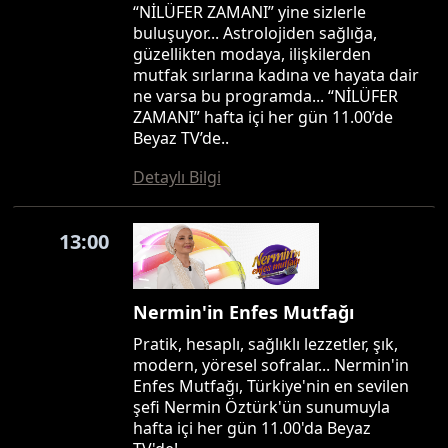
“NİLÜFER ZAMANI” yine sizlerle
buluşuyor... Astrolojiden sağlığa,
güzellikten modaya, ilişkilerden
mutfak sırlarına kadına ve hayata dair
ne varsa bu programda... “NİLÜFER
ZAMANI” hafta içi her gün 11.00’de
Beyaz TV’de..
Detaylı Bilgi
13:00
Nermin'in Enfes Mutfağı
Pratik, hesaplı, sağlıklı lezzetler, şık,
modern, yöresel sofralar... Nermin'in
Enfes Mutfağı, Türkiye'nin en sevilen
şefi Nermin Öztürk'ün sunumuyla
hafta içi her gün 11.00'da Beyaz