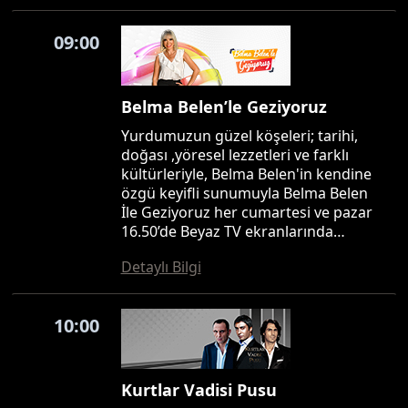
09:00
Belma Belen’le Geziyoruz
Yurdumuzun güzel köşeleri; tarihi,
doğası ,yöresel lezzetleri ve farklı
kültürleriyle, Belma Belen'in kendine
özgü keyifli sunumuyla Belma Belen
İle Geziyoruz her cumartesi ve pazar
16.50’de Beyaz TV ekranlarında…
Detaylı Bilgi
10:00
Kurtlar Vadisi Pusu