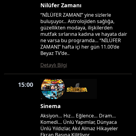
Nilüfer Zamanı
“NİLÜFER ZAMANI” yine sizlerle
buluşuyor... Astrolojiden sağlığa,
güzellikten modaya, ilişkilerden
mutfak sırlarına kadına ve hayata dair
ne varsa bu programda... “NİLÜFER
ZAMANI” hafta içi her gün 11.00’de
Beyaz TV’de..
Detaylı Bilgi
15:00
Sinema
Aksiyon… Hız… Eğlence… Dram…
Komedi… Ünlü Yapımlar, Dünyaca
Ünlü Yıldızlar, Akıl Almaz Hikayeler
Ekran Başına Kilitliyor…