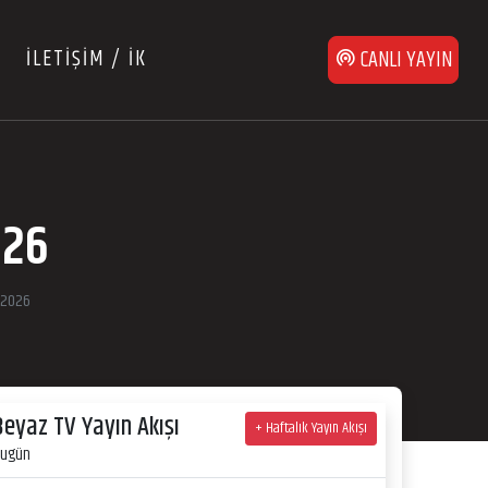
İLETİŞİM / İK
CANLI YAYIN
026
 2026
Beyaz TV Yayın Akışı
+ Haftalık Yayın Akışı
ugün