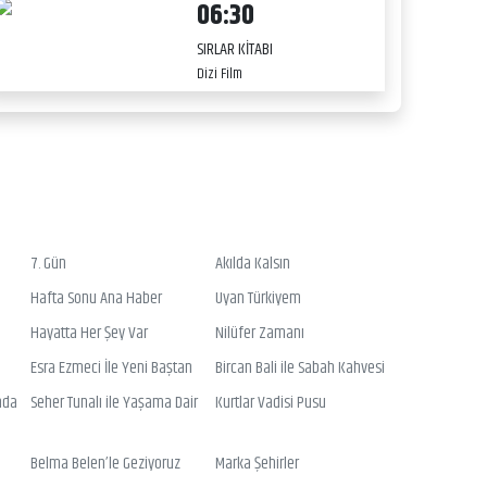
06:30
SIRLAR KİTABI
Dizi Film
7. Gün
Akılda Kalsın
Hafta Sonu Ana Haber
Uyan Türkiyem
Hayatta Her Şey Var
Nilüfer Zamanı
Esra Ezmeci İle Yeni Baştan
Bircan Bali ile Sabah Kahvesi
nda
Seher Tunalı ile Yaşama Dair
Kurtlar Vadisi Pusu
Belma Belen’le Geziyoruz
Marka Şehirler