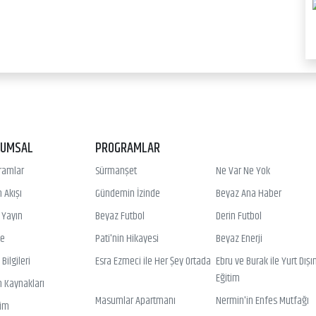
RUMSAL
PROGRAMLAR
ramlar
Sürmanşet
Ne Var Ne Yok
 Akışı
Gündemin İzinde
Beyaz Ana Haber
ı Yayın
Beyaz Futbol
Derin Futbol
ye
Pati'nin Hikayesi
Beyaz Enerji
Bilgileri
Esra Ezmeci ile Her Şey Ortada
Ebru ve Burak ile Yurt Dışı
Eğitim
n Kaynakları
Masumlar Apartmanı
Nermin'in Enfes Mutfağı
şim