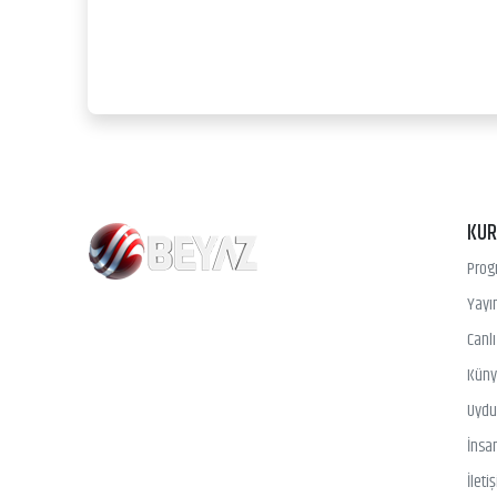
KU
Prog
Yayın
Canl
Kün
Uydu 
İnsa
İleti