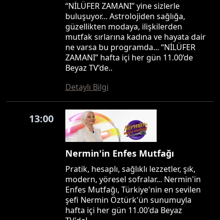
“NİLÜFER ZAMANI” yine sizlerle
buluşuyor... Astrolojiden sağlığa,
güzellikten modaya, ilişkilerden
mutfak sırlarına kadına ve hayata dair
ne varsa bu programda... “NİLÜFER
ZAMANI” hafta içi her gün 11.00’de
Beyaz TV’de..
Detaylı Bilgi
13:00
Nermin'in Enfes Mutfağı
Pratik, hesaplı, sağlıklı lezzetler, şık,
modern, yöresel sofralar... Nermin'in
Enfes Mutfağı, Türkiye'nin en sevilen
şefi Nermin Öztürk'ün sunumuyla
hafta içi her gün 11.00'da Beyaz