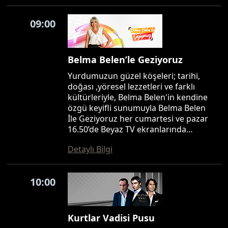
09:00
Belma Belen’le Geziyoruz
Yurdumuzun güzel köşeleri; tarihi,
doğası ,yöresel lezzetleri ve farklı
kültürleriyle, Belma Belen'in kendine
özgü keyifli sunumuyla Belma Belen
İle Geziyoruz her cumartesi ve pazar
16.50’de Beyaz TV ekranlarında…
Detaylı Bilgi
10:00
Kurtlar Vadisi Pusu