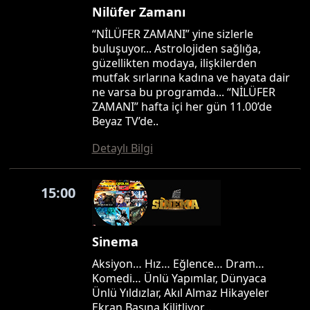
Nilüfer Zamanı
“NİLÜFER ZAMANI” yine sizlerle
buluşuyor... Astrolojiden sağlığa,
güzellikten modaya, ilişkilerden
mutfak sırlarına kadına ve hayata dair
ne varsa bu programda... “NİLÜFER
ZAMANI” hafta içi her gün 11.00’de
Beyaz TV’de..
Detaylı Bilgi
15:00
Sinema
Aksiyon… Hız… Eğlence… Dram…
Komedi… Ünlü Yapımlar, Dünyaca
Ünlü Yıldızlar, Akıl Almaz Hikayeler
Ekran Başına Kilitliyor…