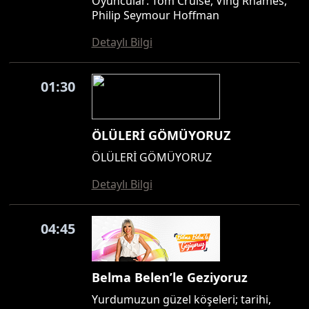
Oyuncular: Tom Cruise, Ving Rhames,
Philip Seymour Hoffman
Detaylı Bilgi
01:30
ÖLÜLERİ GÖMÜYORUZ
ÖLÜLERİ GÖMÜYORUZ
Detaylı Bilgi
04:45
Belma Belen’le Geziyoruz
Yurdumuzun güzel köşeleri; tarihi,