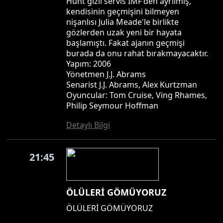
Hunt gizli servis IMF'den ayrılmış,
kendisinin geçmişini bilmeyen
nişanlısı Julia Meade'le birlikte
gözlerden uzak yeni bir hayata
başlamıştı. Fakat ajanın geçmişi
burada da onu rahat bırakmayacaktır.
Yapım: 2006
Yönetmen J.J. Abrams
Senarist J.J. Abrams, Alex Kurtzman
Oyuncular: Tom Cruise, Ving Rhames,
Philip Seymour Hoffman
Detaylı Bilgi
21:45
ÖLÜLERİ GÖMÜYORUZ
ÖLÜLERİ GÖMÜYORUZ