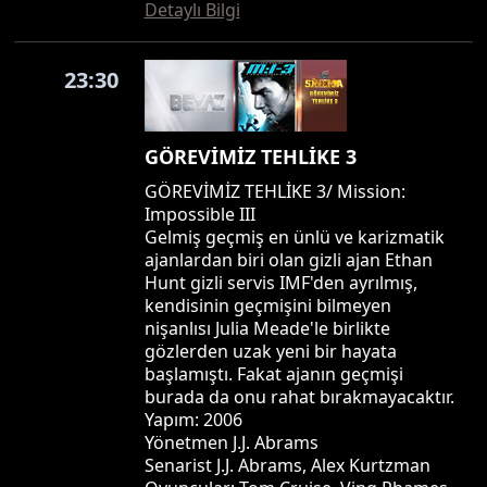
Detaylı Bilgi
23:30
GÖREVİMİZ TEHLİKE 3
GÖREVİMİZ TEHLİKE 3/ Mission:
Impossible III
Gelmiş geçmiş en ünlü ve karizmatik
ajanlardan biri olan gizli ajan Ethan
Hunt gizli servis IMF'den ayrılmış,
kendisinin geçmişini bilmeyen
nişanlısı Julia Meade'le birlikte
gözlerden uzak yeni bir hayata
başlamıştı. Fakat ajanın geçmişi
burada da onu rahat bırakmayacaktır.
Yapım: 2006
Yönetmen J.J. Abrams
Senarist J.J. Abrams, Alex Kurtzman