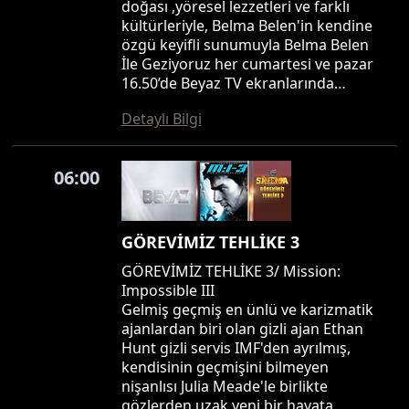
doğası ,yöresel lezzetleri ve farklı
kültürleriyle, Belma Belen'in kendine
özgü keyifli sunumuyla Belma Belen
İle Geziyoruz her cumartesi ve pazar
16.50’de Beyaz TV ekranlarında…
Detaylı Bilgi
06:00
GÖREVİMİZ TEHLİKE 3
GÖREVİMİZ TEHLİKE 3/ Mission:
Impossible III
Gelmiş geçmiş en ünlü ve karizmatik
ajanlardan biri olan gizli ajan Ethan
Hunt gizli servis IMF'den ayrılmış,
kendisinin geçmişini bilmeyen
nişanlısı Julia Meade'le birlikte
gözlerden uzak yeni bir hayata