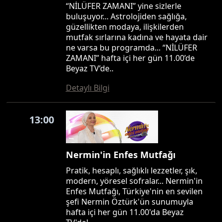
“NİLÜFER ZAMANI” yine sizlerle
buluşuyor... Astrolojiden sağlığa,
güzellikten modaya, ilişkilerden
mutfak sırlarına kadına ve hayata dair
ne varsa bu programda... “NİLÜFER
ZAMANI” hafta içi her gün 11.00’de
Beyaz TV’de..
Detaylı Bilgi
13:00
Nermin'in Enfes Mutfağı
Pratik, hesaplı, sağlıklı lezzetler, şık,
modern, yöresel sofralar... Nermin'in
Enfes Mutfağı, Türkiye'nin en sevilen
şefi Nermin Öztürk'ün sunumuyla
hafta içi her gün 11.00'da Beyaz