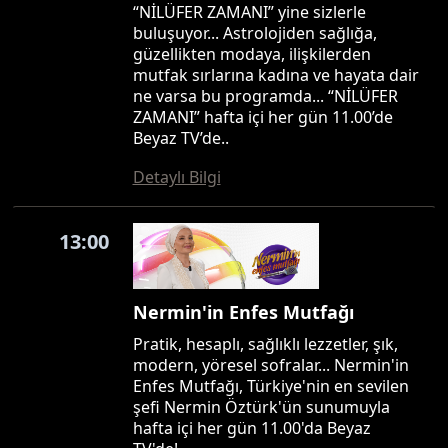
“NİLÜFER ZAMANI” yine sizlerle
buluşuyor... Astrolojiden sağlığa,
güzellikten modaya, ilişkilerden
mutfak sırlarına kadına ve hayata dair
ne varsa bu programda... “NİLÜFER
ZAMANI” hafta içi her gün 11.00’de
Beyaz TV’de..
Detaylı Bilgi
13:00
Nermin'in Enfes Mutfağı
Pratik, hesaplı, sağlıklı lezzetler, şık,
modern, yöresel sofralar... Nermin'in
Enfes Mutfağı, Türkiye'nin en sevilen
şefi Nermin Öztürk'ün sunumuyla
hafta içi her gün 11.00'da Beyaz