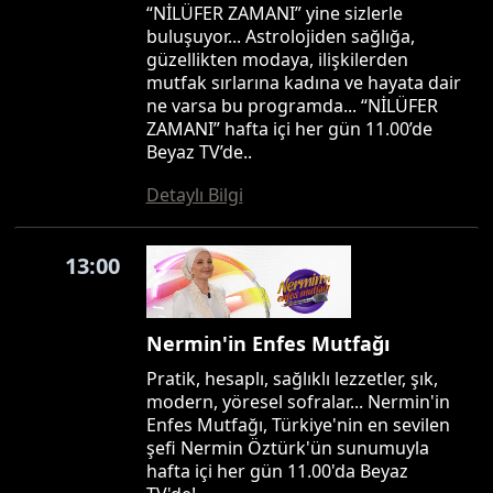
“NİLÜFER ZAMANI” yine sizlerle
buluşuyor... Astrolojiden sağlığa,
güzellikten modaya, ilişkilerden
mutfak sırlarına kadına ve hayata dair
ne varsa bu programda... “NİLÜFER
ZAMANI” hafta içi her gün 11.00’de
Beyaz TV’de..
Detaylı Bilgi
13:00
Nermin'in Enfes Mutfağı
Pratik, hesaplı, sağlıklı lezzetler, şık,
modern, yöresel sofralar... Nermin'in
Enfes Mutfağı, Türkiye'nin en sevilen
şefi Nermin Öztürk'ün sunumuyla
hafta içi her gün 11.00'da Beyaz