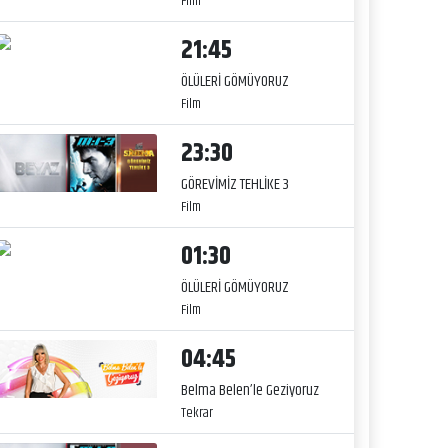
Film
21:45
ÖLÜLERİ GÖMÜYORUZ
Film
23:30
GÖREVİMİZ TEHLİKE 3
Film
01:30
ÖLÜLERİ GÖMÜYORUZ
Film
04:45
Belma Belen’le Geziyoruz
Tekrar