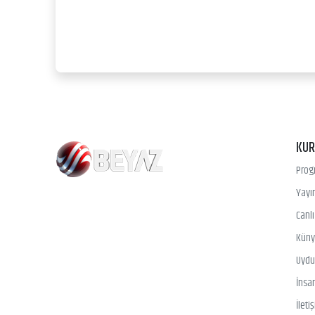
KU
Prog
Yayın
Canl
Kün
Uydu 
İnsa
İleti