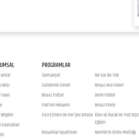
RUMSAL
PROGRAMLAR
ramlar
Sürmanşet
Ne Var Ne Yok
 Akışı
Gündemin İzinde
Beyaz Ana Haber
ı Yayın
Beyaz Futbol
Derin Futbol
ye
Pati'nin Hikayesi
Beyaz Enerji
Bilgileri
Esra Ezmeci ile Her Şey Ortada
Ebru ve Burak ile Yurt Dışı
Eğitim
n Kaynakları
Masumlar Apartmanı
Nermin'in Enfes Mutfağı
şim