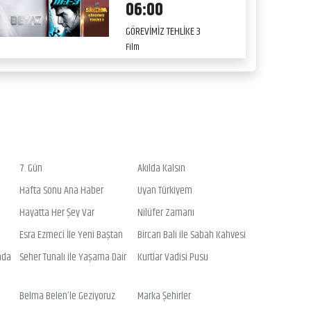
06:00
GÖREVİMİZ TEHLİKE 3
Film
7. Gün
Akılda Kalsın
Hafta Sonu Ana Haber
Uyan Türkiyem
Hayatta Her Şey Var
Nilüfer Zamanı
Esra Ezmeci İle Yeni Baştan
Bircan Bali ile Sabah Kahvesi
nda
Seher Tunalı ile Yaşama Dair
Kurtlar Vadisi Pusu
Belma Belen’le Geziyoruz
Marka Şehirler