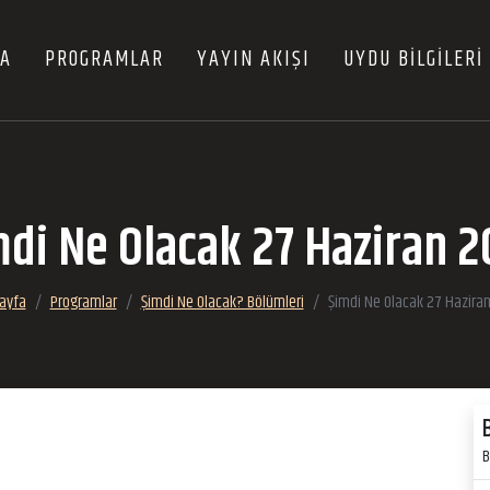
FA
PROGRAMLAR
YAYIN AKIŞI
UYDU BİLGİLERİ
di Ne Olacak 27 Haziran 
ayfa
Programlar
Şimdi Ne Olacak? Bölümleri
Şimdi Ne Olacak 27 Hazira
B