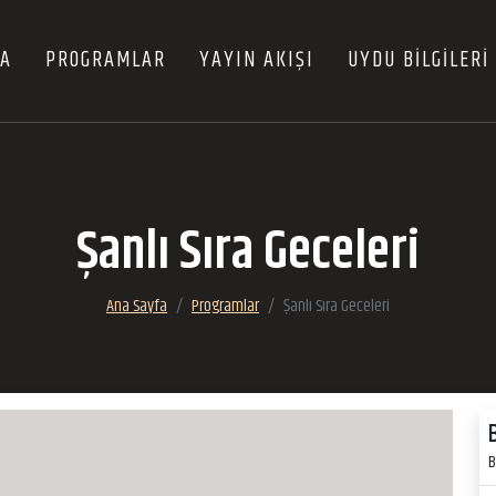
FA
PROGRAMLAR
YAYIN AKIŞI
UYDU BİLGİLERİ
Şanlı Sıra Geceleri
Ana Sayfa
Programlar
Şanlı Sıra Geceleri
B