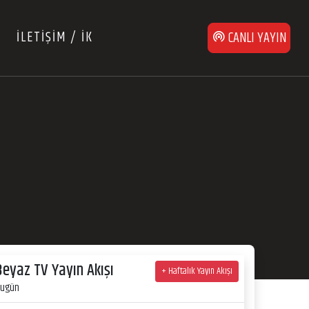
İLETİŞİM / İK
CANLI YAYIN
Beyaz TV Yayın Akışı
+ Haftalık Yayın Akışı
ugün