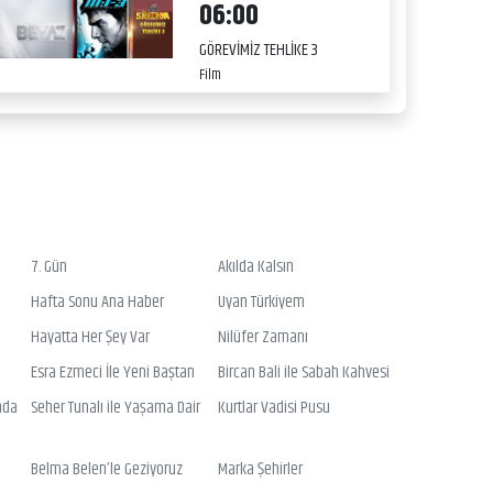
06:00
GÖREVİMİZ TEHLİKE 3
Film
7. Gün
Akılda Kalsın
Hafta Sonu Ana Haber
Uyan Türkiyem
Hayatta Her Şey Var
Nilüfer Zamanı
Esra Ezmeci İle Yeni Baştan
Bircan Bali ile Sabah Kahvesi
nda
Seher Tunalı ile Yaşama Dair
Kurtlar Vadisi Pusu
Belma Belen’le Geziyoruz
Marka Şehirler