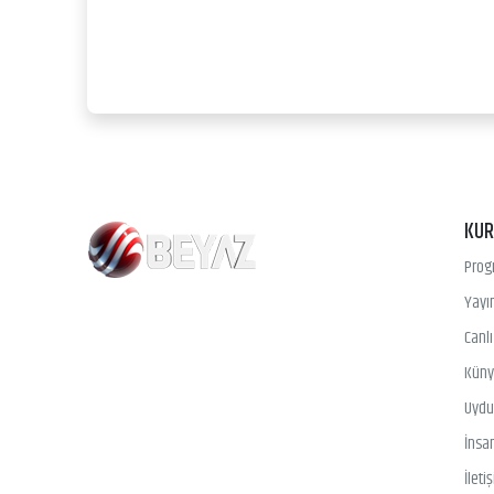
KU
Prog
Yayın
Canl
Kün
Uydu 
İnsa
İleti