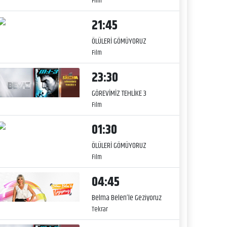
Film
21:45
ÖLÜLERİ GÖMÜYORUZ
Film
23:30
GÖREVİMİZ TEHLİKE 3
Film
01:30
ÖLÜLERİ GÖMÜYORUZ
Film
04:45
Belma Belen’le Geziyoruz
Tekrar