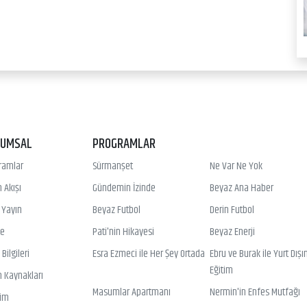
RUMSAL
PROGRAMLAR
ramlar
Sürmanşet
Ne Var Ne Yok
 Akışı
Gündemin İzinde
Beyaz Ana Haber
ı Yayın
Beyaz Futbol
Derin Futbol
ye
Pati'nin Hikayesi
Beyaz Enerji
Bilgileri
Esra Ezmeci ile Her Şey Ortada
Ebru ve Burak ile Yurt Dışı
Eğitim
n Kaynakları
Masumlar Apartmanı
Nermin'in Enfes Mutfağı
şim