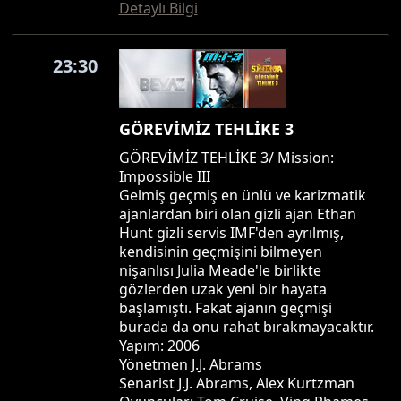
Detaylı Bilgi
23:30
GÖREVİMİZ TEHLİKE 3
GÖREVİMİZ TEHLİKE 3/ Mission:
Impossible III
Gelmiş geçmiş en ünlü ve karizmatik
ajanlardan biri olan gizli ajan Ethan
Hunt gizli servis IMF'den ayrılmış,
kendisinin geçmişini bilmeyen
nişanlısı Julia Meade'le birlikte
gözlerden uzak yeni bir hayata
başlamıştı. Fakat ajanın geçmişi
burada da onu rahat bırakmayacaktır.
Yapım: 2006
Yönetmen J.J. Abrams
Senarist J.J. Abrams, Alex Kurtzman