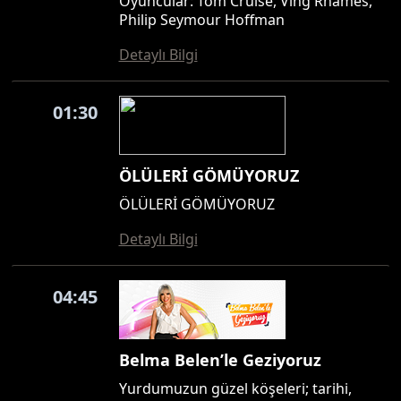
Oyuncular: Tom Cruise, Ving Rhames,
Philip Seymour Hoffman
Detaylı Bilgi
01:30
ÖLÜLERİ GÖMÜYORUZ
ÖLÜLERİ GÖMÜYORUZ
Detaylı Bilgi
04:45
Belma Belen’le Geziyoruz
Yurdumuzun güzel köşeleri; tarihi,