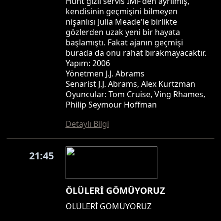
Hunt gizli servis IMF'den ayrılmış,
kendisinin geçmişini bilmeyen
nişanlısı Julia Meade'le birlikte
gözlerden uzak yeni bir hayata
başlamıştı. Fakat ajanın geçmişi
burada da onu rahat bırakmayacaktır.
Yapım: 2006
Yönetmen J.J. Abrams
Senarist J.J. Abrams, Alex Kurtzman
Oyuncular: Tom Cruise, Ving Rhames,
Philip Seymour Hoffman
Detaylı Bilgi
21:45
ÖLÜLERİ GÖMÜYORUZ
ÖLÜLERİ GÖMÜYORUZ