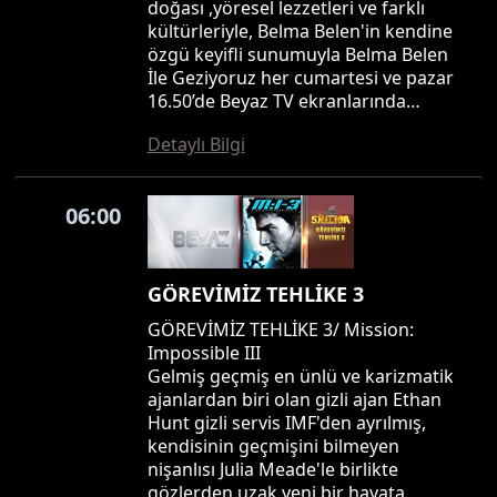
doğası ,yöresel lezzetleri ve farklı
kültürleriyle, Belma Belen'in kendine
özgü keyifli sunumuyla Belma Belen
İle Geziyoruz her cumartesi ve pazar
16.50’de Beyaz TV ekranlarında…
Detaylı Bilgi
06:00
GÖREVİMİZ TEHLİKE 3
GÖREVİMİZ TEHLİKE 3/ Mission:
Impossible III
Gelmiş geçmiş en ünlü ve karizmatik
ajanlardan biri olan gizli ajan Ethan
Hunt gizli servis IMF'den ayrılmış,
kendisinin geçmişini bilmeyen
nişanlısı Julia Meade'le birlikte
gözlerden uzak yeni bir hayata