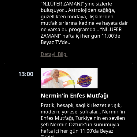
“NİLÜFER ZAMANI” yine sizlerle
buluşuyor... Astrolojiden sağlığa,
güzellikten modaya, ilişkilerden
mutfak sırlarına kadına ve hayata dair
ne varsa bu programda... “NİLÜFER
ZAMANI” hafta içi her gün 11.00’de
Beyaz TV’de..
Detaylı Bilgi
13:00
Nermin'in Enfes Mutfağı
Pratik, hesaplı, sağlıklı lezzetler, şık,
modern, yöresel sofralar... Nermin'in
Enfes Mutfağı, Türkiye'nin en sevilen
şefi Nermin Öztürk'ün sunumuyla
hafta içi her gün 11.00'da Beyaz