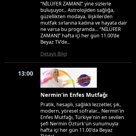
“NİLÜFER ZAMANI” yine sizlerle
buluşuyor... Astrolojiden sağlığa,
güzellikten modaya, ilişkilerden
mutfak sırlarına kadına ve hayata dair
ne varsa bu programda... “NİLÜFER
ZAMANI” hafta içi her gün 11.00’de
Beyaz TV’de..
Detaylı Bilgi
13:00
Nermin'in Enfes Mutfağı
Pratik, hesaplı, sağlıklı lezzetler, şık,
modern, yöresel sofralar... Nermin'in
Enfes Mutfağı, Türkiye'nin en sevilen
şefi Nermin Öztürk'ün sunumuyla
hafta içi her gün 11.00'da Beyaz