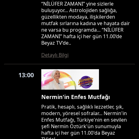
“NİLÜFER ZAMANI” yine sizlerle
buluşuyor... Astrolojiden sağlığa,
güzellikten modaya, ilişkilerden
mutfak sırlarına kadına ve hayata dair
ne varsa bu programda... “NİLÜFER
ZAMANI” hafta içi her gün 11.00’de
Beyaz TV’de..
Detaylı Bilgi
13:00
Nermin'in Enfes Mutfağı
Pratik, hesaplı, sağlıklı lezzetler, şık,
modern, yöresel sofralar... Nermin'in
Enfes Mutfağı, Türkiye'nin en sevilen
şefi Nermin Öztürk'ün sunumuyla
hafta içi her gün 11.00'da Beyaz