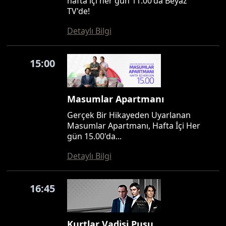
hafta içi her gün 11.00'da Beyaz
TV'de!
Detaylı Bilgi
15:00
Masumlar Apartmanı
Gerçek Bir Hikayeden Uyarlanan
Masumlar Apartmanı, Hafta İçi Her
gün 15.00'da...
Detaylı Bilgi
16:45
Kurtlar Vadisi Pusu