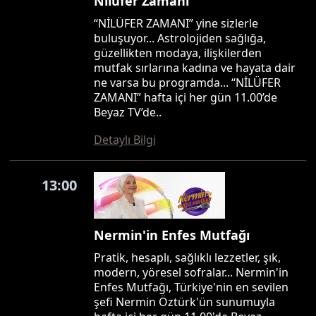
Nilüfer Zamanı
“NİLÜFER ZAMANI” yine sizlerle
buluşuyor... Astrolojiden sağlığa,
güzellikten modaya, ilişkilerden
mutfak sırlarına kadına ve hayata dair
ne varsa bu programda... “NİLÜFER
ZAMANI” hafta içi her gün 11.00’de
Beyaz TV’de..
Detaylı Bilgi
13:00
Nermin'in Enfes Mutfağı
Pratik, hesaplı, sağlıklı lezzetler, şık,
modern, yöresel sofralar... Nermin'in
Enfes Mutfağı, Türkiye'nin en sevilen
şefi Nermin Öztürk'ün sunumuyla