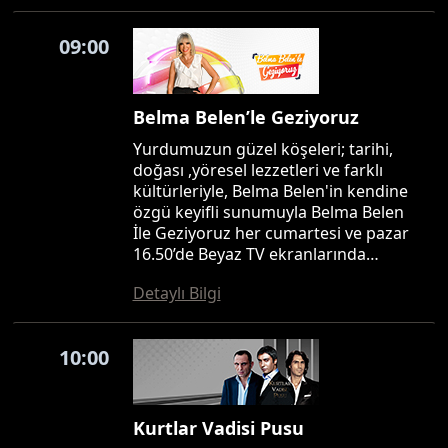
09:00
Belma Belen’le Geziyoruz
Yurdumuzun güzel köşeleri; tarihi,
doğası ,yöresel lezzetleri ve farklı
kültürleriyle, Belma Belen'in kendine
özgü keyifli sunumuyla Belma Belen
İle Geziyoruz her cumartesi ve pazar
16.50’de Beyaz TV ekranlarında…
Detaylı Bilgi
10:00
Kurtlar Vadisi Pusu