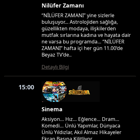
Nilüfer Zamanı
“NİLÜFER ZAMANI” yine sizlerle
buluşuyor... Astrolojiden sağlığa,
güzellikten modaya, ilişkilerden
mutfak sırlarına kadına ve hayata dair
ne varsa bu programda... “NİLÜFER
ZAMANI” hafta içi her gün 11.00’de
Beyaz TV’de..
Detaylı Bilgi
15:00
Sinema
Aksiyon… Hız… Eğlence… Dram…
Komedi… Ünlü Yapımlar, Dünyaca
Ünlü Yıldızlar, Akıl Almaz Hikayeler
Ekran Başına Kilitliyor…