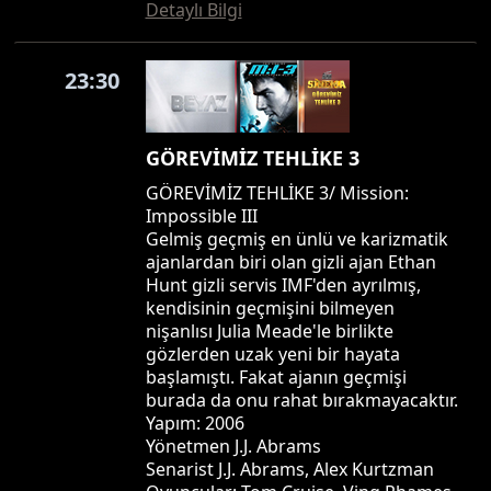
Detaylı Bilgi
23:30
GÖREVİMİZ TEHLİKE 3
GÖREVİMİZ TEHLİKE 3/ Mission:
Impossible III
Gelmiş geçmiş en ünlü ve karizmatik
ajanlardan biri olan gizli ajan Ethan
Hunt gizli servis IMF'den ayrılmış,
kendisinin geçmişini bilmeyen
nişanlısı Julia Meade'le birlikte
gözlerden uzak yeni bir hayata
başlamıştı. Fakat ajanın geçmişi
burada da onu rahat bırakmayacaktır.
Yapım: 2006
Yönetmen J.J. Abrams
Senarist J.J. Abrams, Alex Kurtzman