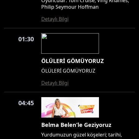
Oyuncular: Tom Cruise, Ving Rhames,
Philip Seymour Hoffman
Detaylı Bilgi
01:30
ÖLÜLERİ GÖMÜYORUZ
ÖLÜLERİ GÖMÜYORUZ
Detaylı Bilgi
04:45
Belma Belen’le Geziyoruz
Yurdumuzun güzel köşeleri; tarihi,