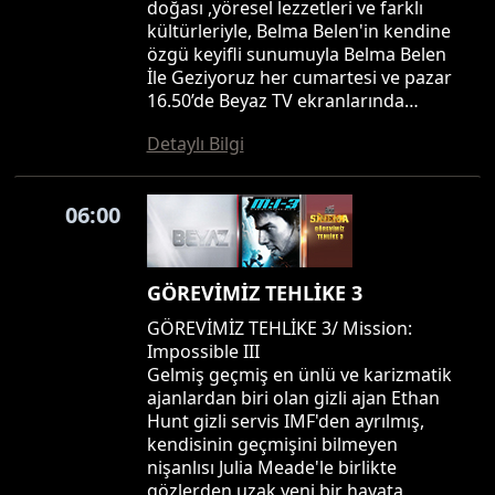
doğası ,yöresel lezzetleri ve farklı
kültürleriyle, Belma Belen'in kendine
özgü keyifli sunumuyla Belma Belen
İle Geziyoruz her cumartesi ve pazar
16.50’de Beyaz TV ekranlarında…
Detaylı Bilgi
06:00
GÖREVİMİZ TEHLİKE 3
GÖREVİMİZ TEHLİKE 3/ Mission:
Impossible III
Gelmiş geçmiş en ünlü ve karizmatik
ajanlardan biri olan gizli ajan Ethan
Hunt gizli servis IMF'den ayrılmış,
kendisinin geçmişini bilmeyen
nişanlısı Julia Meade'le birlikte
gözlerden uzak yeni bir hayata