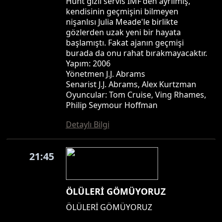
Hunt gizli servis IMF'den ayrılmış,
kendisinin geçmişini bilmeyen
nişanlısı Julia Meade'le birlikte
gözlerden uzak yeni bir hayata
başlamıştı. Fakat ajanın geçmişi
burada da onu rahat bırakmayacaktır.
Yapım: 2006
Yönetmen J.J. Abrams
Senarist J.J. Abrams, Alex Kurtzman
Oyuncular: Tom Cruise, Ving Rhames,
Philip Seymour Hoffman
Detaylı Bilgi
21:45
ÖLÜLERİ GÖMÜYORUZ
ÖLÜLERİ GÖMÜYORUZ