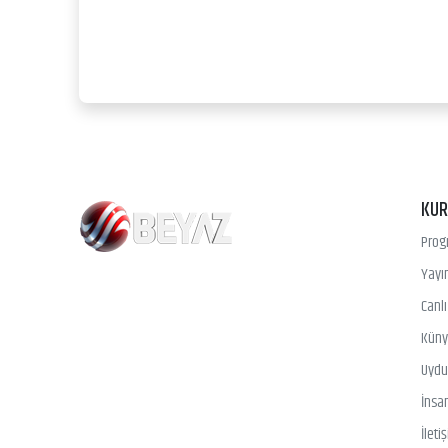
KU
Prog
Yayın
Canl
Kün
Uydu 
İnsa
İleti