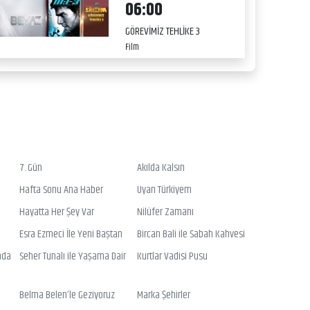
06:00
GÖREVİMİZ TEHLİKE 3
Film
7. Gün
Akılda Kalsın
Hafta Sonu Ana Haber
Uyan Türkiyem
Hayatta Her Şey Var
Nilüfer Zamanı
Esra Ezmeci İle Yeni Baştan
Bircan Bali ile Sabah Kahvesi
nda
Seher Tunalı ile Yaşama Dair
Kurtlar Vadisi Pusu
Belma Belen’le Geziyoruz
Marka Şehirler