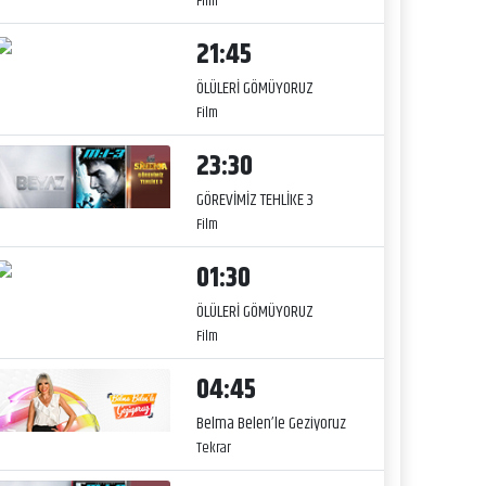
Film
21:45
ÖLÜLERİ GÖMÜYORUZ
Film
23:30
GÖREVİMİZ TEHLİKE 3
Film
01:30
ÖLÜLERİ GÖMÜYORUZ
Film
04:45
Belma Belen’le Geziyoruz
Tekrar