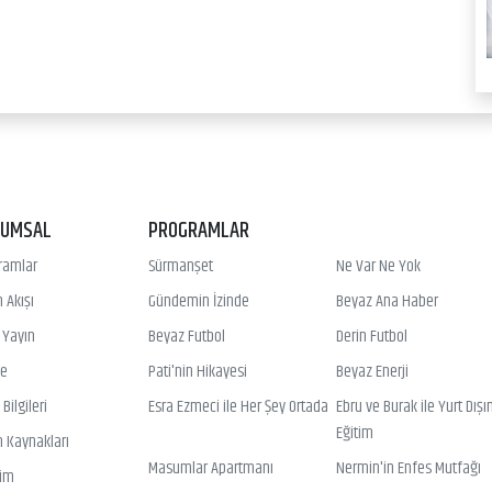
RUMSAL
PROGRAMLAR
ramlar
Sürmanşet
Ne Var Ne Yok
 Akışı
Gündemin İzinde
Beyaz Ana Haber
ı Yayın
Beyaz Futbol
Derin Futbol
ye
Pati'nin Hikayesi
Beyaz Enerji
Bilgileri
Esra Ezmeci ile Her Şey Ortada
Ebru ve Burak ile Yurt Dışı
Eğitim
n Kaynakları
Masumlar Apartmanı
Nermin'in Enfes Mutfağı
şim