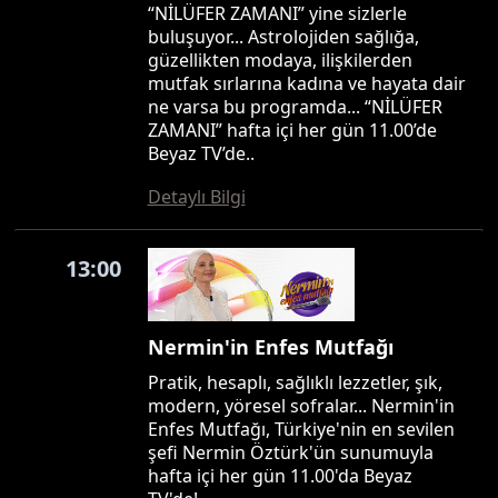
“NİLÜFER ZAMANI” yine sizlerle
buluşuyor... Astrolojiden sağlığa,
güzellikten modaya, ilişkilerden
mutfak sırlarına kadına ve hayata dair
ne varsa bu programda... “NİLÜFER
ZAMANI” hafta içi her gün 11.00’de
Beyaz TV’de..
Detaylı Bilgi
13:00
Nermin'in Enfes Mutfağı
Pratik, hesaplı, sağlıklı lezzetler, şık,
modern, yöresel sofralar... Nermin'in
Enfes Mutfağı, Türkiye'nin en sevilen
şefi Nermin Öztürk'ün sunumuyla
hafta içi her gün 11.00'da Beyaz