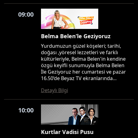
09:00
Belma Belen’le Geziyoruz
Yurdumuzun güzel köşeleri; tarihi,
doğası ,yöresel lezzetleri ve farklı
kültürleriyle, Belma Belen'in kendine
özgü keyifli sunumuyla Belma Belen
İle Geziyoruz her cumartesi ve pazar
16.50’de Beyaz TV ekranlarında…
Detaylı Bilgi
10:00
Kurtlar Vadisi Pusu