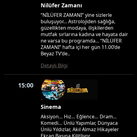
Nilüfer Zamanı
“NİLÜFER ZAMANI” yine sizlerle
buluşuyor... Astrolojiden sağlığa,
güzellikten modaya, ilişkilerden
mutfak sırlarına kadına ve hayata dair
ne varsa bu programda... “NİLÜFER
ZAMANI” hafta içi her gün 11.00’de
Beyaz TV’de..
Detaylı Bilgi
15:00
Sinema
Aksiyon… Hız… Eğlence… Dram…
Komedi… Ünlü Yapımlar, Dünyaca
Ünlü Yıldızlar, Akıl Almaz Hikayeler
Ekran Başına Kilitliyor…