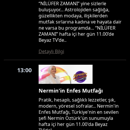
“NİLÜFER ZAMANI” yine sizlerle
buluşuyor... Astrolojiden sağlığa,
güzellikten modaya, ilişkilerden
mutfak sırlarına kadına ve hayata dair
ne varsa bu programda... “NİLÜFER
ZAMANI” hafta içi her gün 11.00’de
Beyaz TV’de..
Detaylı Bilgi
13:00
Nermin'in Enfes Mutfağı
Pratik, hesaplı, sağlıklı lezzetler, şık,
modern, yöresel sofralar... Nermin'in
Enfes Mutfağı, Türkiye'nin en sevilen
şefi Nermin Öztürk'ün sunumuyla
hafta içi her gün 11.00'da Beyaz