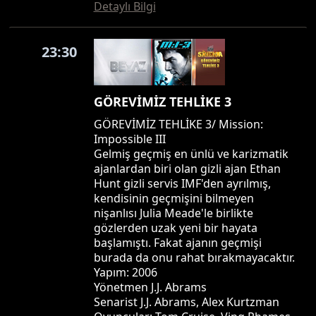
Detaylı Bilgi
23:30
GÖREVİMİZ TEHLİKE 3
GÖREVİMİZ TEHLİKE 3/ Mission:
Impossible III
Gelmiş geçmiş en ünlü ve karizmatik
ajanlardan biri olan gizli ajan Ethan
Hunt gizli servis IMF'den ayrılmış,
kendisinin geçmişini bilmeyen
nişanlısı Julia Meade'le birlikte
gözlerden uzak yeni bir hayata
başlamıştı. Fakat ajanın geçmişi
burada da onu rahat bırakmayacaktır.
Yapım: 2006
Yönetmen J.J. Abrams
Senarist J.J. Abrams, Alex Kurtzman