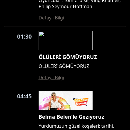
Oyuncular: Tom Cruise, Ving Rhames,
Philip Seymour Hoffman
Detaylı Bilgi
01:30
ÖLÜLERİ GÖMÜYORUZ
ÖLÜLERİ GÖMÜYORUZ
Detaylı Bilgi
04:45
Belma Belen’le Geziyoruz
Yurdumuzun güzel köşeleri; tarihi,