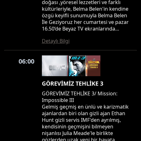
doğası ,yöresel lezzetleri ve farklı
kültürleriyle, Belma Belen'in kendine
özgü keyifli sunumuyla Belma Belen
İle Geziyoruz her cumartesi ve pazar
16.50’de Beyaz TV ekranlarında…
Detaylı Bilgi
06:00
GÖREVİMİZ TEHLİKE 3
GÖREVİMİZ TEHLİKE 3/ Mission:
Impossible III
Gelmiş geçmiş en ünlü ve karizmatik
ajanlardan biri olan gizli ajan Ethan
Hunt gizli servis IMF'den ayrılmış,
kendisinin geçmişini bilmeyen
nişanlısı Julia Meade'le birlikte
gözlerden uzak yeni bir hayata