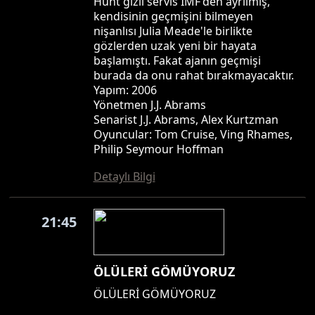
Hunt gizli servis IMF'den ayrılmış,
kendisinin geçmişini bilmeyen
nişanlısı Julia Meade'le birlikte
gözlerden uzak yeni bir hayata
başlamıştı. Fakat ajanın geçmişi
burada da onu rahat bırakmayacaktır.
Yapım: 2006
Yönetmen J.J. Abrams
Senarist J.J. Abrams, Alex Kurtzman
Oyuncular: Tom Cruise, Ving Rhames,
Philip Seymour Hoffman
Detaylı Bilgi
21:45
ÖLÜLERİ GÖMÜYORUZ
ÖLÜLERİ GÖMÜYORUZ