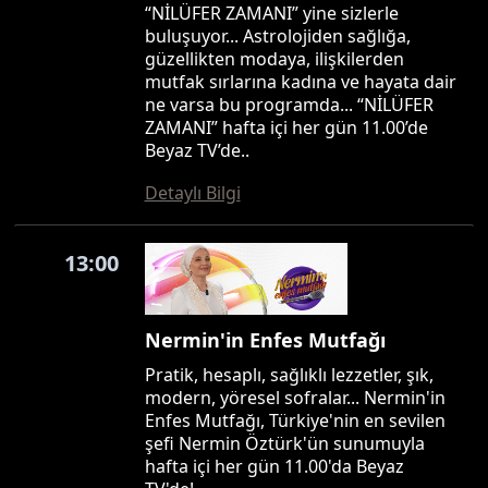
“NİLÜFER ZAMANI” yine sizlerle
buluşuyor... Astrolojiden sağlığa,
güzellikten modaya, ilişkilerden
mutfak sırlarına kadına ve hayata dair
ne varsa bu programda... “NİLÜFER
ZAMANI” hafta içi her gün 11.00’de
Beyaz TV’de..
Detaylı Bilgi
13:00
Nermin'in Enfes Mutfağı
Pratik, hesaplı, sağlıklı lezzetler, şık,
modern, yöresel sofralar... Nermin'in
Enfes Mutfağı, Türkiye'nin en sevilen
şefi Nermin Öztürk'ün sunumuyla
hafta içi her gün 11.00'da Beyaz