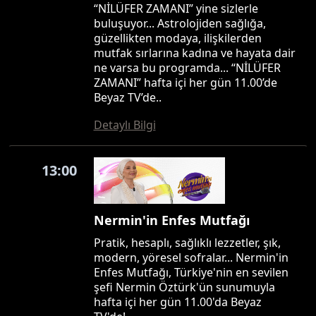
“NİLÜFER ZAMANI” yine sizlerle
buluşuyor... Astrolojiden sağlığa,
güzellikten modaya, ilişkilerden
mutfak sırlarına kadına ve hayata dair
ne varsa bu programda... “NİLÜFER
ZAMANI” hafta içi her gün 11.00’de
Beyaz TV’de..
Detaylı Bilgi
13:00
Nermin'in Enfes Mutfağı
Pratik, hesaplı, sağlıklı lezzetler, şık,
modern, yöresel sofralar... Nermin'in
Enfes Mutfağı, Türkiye'nin en sevilen
şefi Nermin Öztürk'ün sunumuyla
hafta içi her gün 11.00'da Beyaz