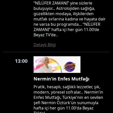
“NİLÜFER ZAMANI” yine sizlerle
buluşuyor... Astrolojiden sağlığa,
güzellikten modaya, ilişkilerden
mutfak sırlarına kadına ve hayata dair
ne varsa bu programda... “NİLÜFER
ZAMANI” hafta içi her gün 11.00’de
Beyaz TV’de..
Detaylı Bilgi
13:00
Nermin'in Enfes Mutfağı
Pratik, hesaplı, sağlıklı lezzetler, şık,
modern, yöresel sofralar... Nermin'in
Enfes Mutfağı, Türkiye'nin en sevilen
şefi Nermin Öztürk'ün sunumuyla
hafta içi her gün 11.00'da Beyaz