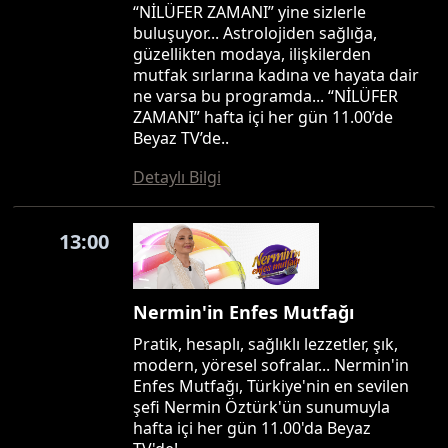
“NİLÜFER ZAMANI” yine sizlerle
buluşuyor... Astrolojiden sağlığa,
güzellikten modaya, ilişkilerden
mutfak sırlarına kadına ve hayata dair
ne varsa bu programda... “NİLÜFER
ZAMANI” hafta içi her gün 11.00’de
Beyaz TV’de..
Detaylı Bilgi
13:00
Nermin'in Enfes Mutfağı
Pratik, hesaplı, sağlıklı lezzetler, şık,
modern, yöresel sofralar... Nermin'in
Enfes Mutfağı, Türkiye'nin en sevilen
şefi Nermin Öztürk'ün sunumuyla
hafta içi her gün 11.00'da Beyaz