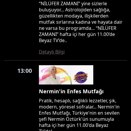
“NİLÜFER ZAMANI” yine sizlerle
buluşuyor... Astrolojiden sağlığa,
güzellikten modaya, ilişkilerden
mutfak sırlarına kadına ve hayata dair
ne varsa bu programda... “NİLÜFER
ZAMANI” hafta içi her gün 11.00’de
Beyaz TV’de..
Detaylı Bilgi
13:00
Nermin'in Enfes Mutfağı
Pratik, hesaplı, sağlıklı lezzetler, şık,
modern, yöresel sofralar... Nermin'in
Enfes Mutfağı, Türkiye'nin en sevilen
şefi Nermin Öztürk'ün sunumuyla
hafta içi her gün 11.00'da Beyaz