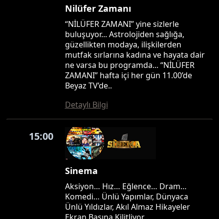
Nilüfer Zamanı
“NİLÜFER ZAMANI” yine sizlerle
buluşuyor... Astrolojiden sağlığa,
güzellikten modaya, ilişkilerden
mutfak sırlarına kadına ve hayata dair
ne varsa bu programda... “NİLÜFER
ZAMANI” hafta içi her gün 11.00’de
Beyaz TV’de..
Detaylı Bilgi
15:00
Sinema
Aksiyon… Hız… Eğlence… Dram…
Komedi… Ünlü Yapımlar, Dünyaca
Ünlü Yıldızlar, Akıl Almaz Hikayeler
Ekran Başına Kilitliyor…