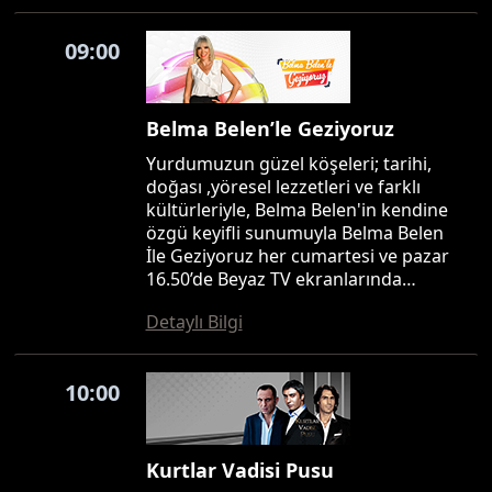
09:00
Belma Belen’le Geziyoruz
Yurdumuzun güzel köşeleri; tarihi,
doğası ,yöresel lezzetleri ve farklı
kültürleriyle, Belma Belen'in kendine
özgü keyifli sunumuyla Belma Belen
İle Geziyoruz her cumartesi ve pazar
16.50’de Beyaz TV ekranlarında…
Detaylı Bilgi
10:00
Kurtlar Vadisi Pusu