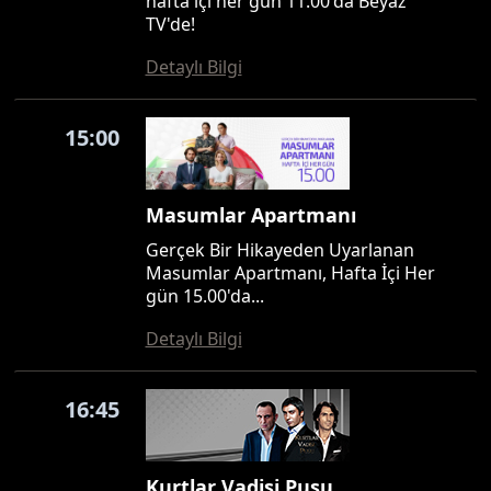
hafta içi her gün 11.00'da Beyaz
TV'de!
Detaylı Bilgi
15:00
Masumlar Apartmanı
Gerçek Bir Hikayeden Uyarlanan
Masumlar Apartmanı, Hafta İçi Her
gün 15.00'da...
Detaylı Bilgi
16:45
Kurtlar Vadisi Pusu