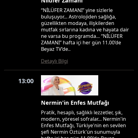
Nilüfer Zamanı
“NİLÜFER ZAMANI” yine sizlerle
buluşuyor... Astrolojiden sağlığa,
güzellikten modaya, ilişkilerden
mutfak sırlarına kadına ve hayata dair
ne varsa bu programda... “NİLÜFER
ZAMANI” hafta içi her gün 11.00’de
Beyaz TV’de..
Detaylı Bilgi
13:00
Nermin'in Enfes Mutfağı
Pratik, hesaplı, sağlıklı lezzetler, şık,
modern, yöresel sofralar... Nermin'in
Enfes Mutfağı, Türkiye'nin en sevilen
şefi Nermin Öztürk'ün sunumuyla