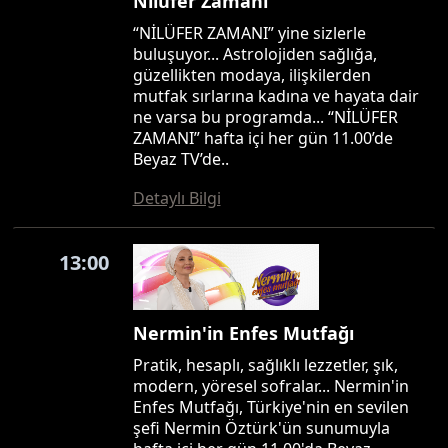
Nilüfer Zamanı
“NİLÜFER ZAMANI” yine sizlerle
buluşuyor... Astrolojiden sağlığa,
güzellikten modaya, ilişkilerden
mutfak sırlarına kadına ve hayata dair
ne varsa bu programda... “NİLÜFER
ZAMANI” hafta içi her gün 11.00’de
Beyaz TV’de..
Detaylı Bilgi
13:00
Nermin'in Enfes Mutfağı
Pratik, hesaplı, sağlıklı lezzetler, şık,
modern, yöresel sofralar... Nermin'in
Enfes Mutfağı, Türkiye'nin en sevilen
şefi Nermin Öztürk'ün sunumuyla