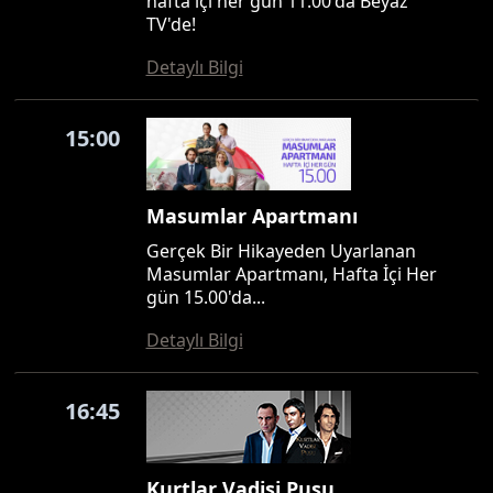
hafta içi her gün 11.00'da Beyaz
TV'de!
Detaylı Bilgi
15:00
Masumlar Apartmanı
Gerçek Bir Hikayeden Uyarlanan
Masumlar Apartmanı, Hafta İçi Her
gün 15.00'da...
Detaylı Bilgi
16:45
Kurtlar Vadisi Pusu