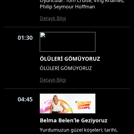
Oyuncular: Tom Cruise, Ving Rhames,
Philip Seymour Hoffman
Detaylı Bilgi
01:30
ÖLÜLERİ GÖMÜYORUZ
ÖLÜLERİ GÖMÜYORUZ
Detaylı Bilgi
04:45
Belma Belen’le Geziyoruz
Yurdumuzun güzel köşeleri; tarihi,