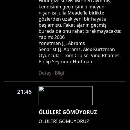
Hunt gizli servis IMF'den ayrılmış,
kendisinin geçmişini bilmeyen
nişanlısı Julia Meade'le birlikte
gözlerden uzak yeni bir hayata
başlamıştı. Fakat ajanın geçmişi
burada da onu rahat bırakmayacaktır.
Yapım: 2006
Yönetmen J.J. Abrams
Senarist J.J. Abrams, Alex Kurtzman
Oyuncular: Tom Cruise, Ving Rhames,
Philip Seymour Hoffman
Detaylı Bilgi
21:45
ÖLÜLERİ GÖMÜYORUZ
ÖLÜLERİ GÖMÜYORUZ