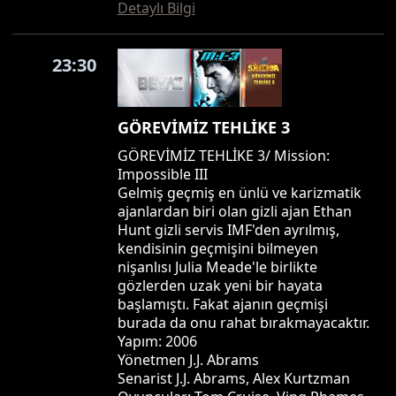
Detaylı Bilgi
23:30
GÖREVİMİZ TEHLİKE 3
GÖREVİMİZ TEHLİKE 3/ Mission:
Impossible III
Gelmiş geçmiş en ünlü ve karizmatik
ajanlardan biri olan gizli ajan Ethan
Hunt gizli servis IMF'den ayrılmış,
kendisinin geçmişini bilmeyen
nişanlısı Julia Meade'le birlikte
gözlerden uzak yeni bir hayata
başlamıştı. Fakat ajanın geçmişi
burada da onu rahat bırakmayacaktır.
Yapım: 2006
Yönetmen J.J. Abrams
Senarist J.J. Abrams, Alex Kurtzman