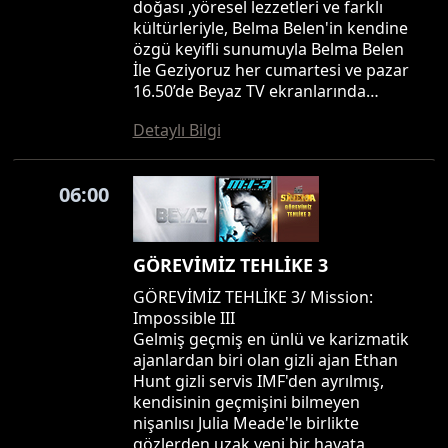
doğası ,yöresel lezzetleri ve farklı
kültürleriyle, Belma Belen'in kendine
özgü keyifli sunumuyla Belma Belen
İle Geziyoruz her cumartesi ve pazar
16.50’de Beyaz TV ekranlarında…
Detaylı Bilgi
06:00
GÖREVİMİZ TEHLİKE 3
GÖREVİMİZ TEHLİKE 3/ Mission:
Impossible III
Gelmiş geçmiş en ünlü ve karizmatik
ajanlardan biri olan gizli ajan Ethan
Hunt gizli servis IMF'den ayrılmış,
kendisinin geçmişini bilmeyen
nişanlısı Julia Meade'le birlikte
gözlerden uzak yeni bir hayata