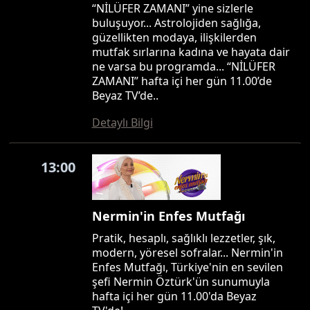
“NİLÜFER ZAMANI” yine sizlerle
buluşuyor... Astrolojiden sağlığa,
güzellikten modaya, ilişkilerden
mutfak sırlarına kadına ve hayata dair
ne varsa bu programda... “NİLÜFER
ZAMANI” hafta içi her gün 11.00’de
Beyaz TV’de..
Detaylı Bilgi
13:00
Nermin'in Enfes Mutfağı
Pratik, hesaplı, sağlıklı lezzetler, şık,
modern, yöresel sofralar... Nermin'in
Enfes Mutfağı, Türkiye'nin en sevilen
şefi Nermin Öztürk'ün sunumuyla
hafta içi her gün 11.00'da Beyaz