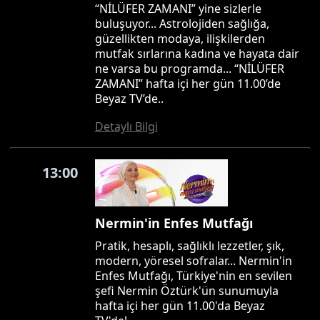
“NİLÜFER ZAMANI” yine sizlerle
buluşuyor... Astrolojiden sağlığa,
güzellikten modaya, ilişkilerden
mutfak sırlarına kadına ve hayata dair
ne varsa bu programda... “NİLÜFER
ZAMANI” hafta içi her gün 11.00’de
Beyaz TV’de..
Detaylı Bilgi
13:00
Nermin'in Enfes Mutfağı
Pratik, hesaplı, sağlıklı lezzetler, şık,
modern, yöresel sofralar... Nermin'in
Enfes Mutfağı, Türkiye'nin en sevilen
şefi Nermin Öztürk'ün sunumuyla
hafta içi her gün 11.00'da Beyaz