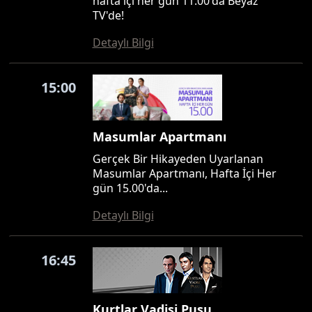
hafta içi her gün 11.00'da Beyaz
TV'de!
Detaylı Bilgi
15:00
Masumlar Apartmanı
Gerçek Bir Hikayeden Uyarlanan
Masumlar Apartmanı, Hafta İçi Her
gün 15.00'da...
Detaylı Bilgi
16:45
Kurtlar Vadisi Pusu