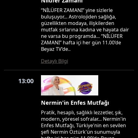
Nilüfer Zamanı
“NİLÜFER ZAMANI” yine sizlerle
buluşuyor... Astrolojiden sağlığa,
güzellikten modaya, ilişkilerden
mutfak sırlarına kadına ve hayata dair
ne varsa bu programda... “NİLÜFER
ZAMANI” hafta içi her gün 11.00’de
Beyaz TV’de..
Detaylı Bilgi
13:00
Nermin'in Enfes Mutfağı
Pratik, hesaplı, sağlıklı lezzetler, şık,
modern, yöresel sofralar... Nermin'in
Enfes Mutfağı, Türkiye'nin en sevilen
şefi Nermin Öztürk'ün sunumuyla