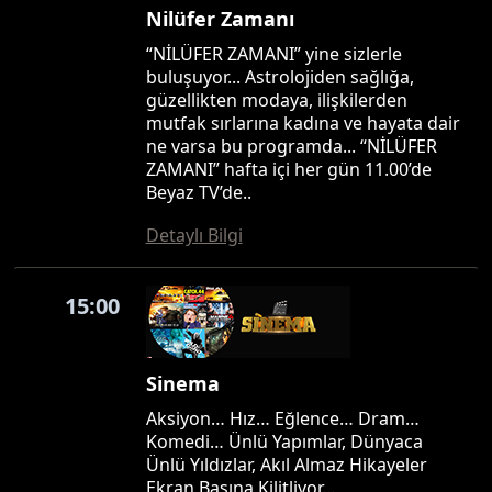
Nilüfer Zamanı
“NİLÜFER ZAMANI” yine sizlerle
buluşuyor... Astrolojiden sağlığa,
güzellikten modaya, ilişkilerden
mutfak sırlarına kadına ve hayata dair
ne varsa bu programda... “NİLÜFER
ZAMANI” hafta içi her gün 11.00’de
Beyaz TV’de..
Detaylı Bilgi
15:00
Sinema
Aksiyon… Hız… Eğlence… Dram…
Komedi… Ünlü Yapımlar, Dünyaca
Ünlü Yıldızlar, Akıl Almaz Hikayeler
Ekran Başına Kilitliyor…