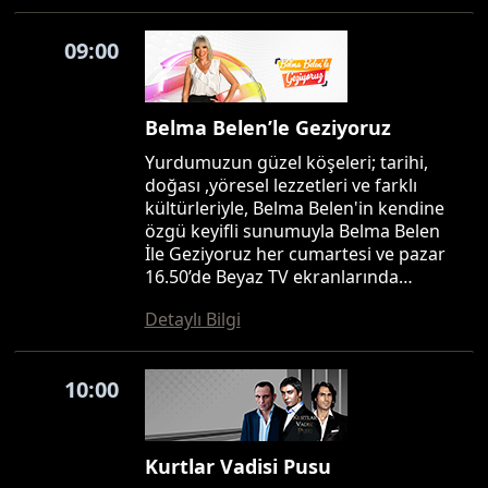
09:00
Belma Belen’le Geziyoruz
Yurdumuzun güzel köşeleri; tarihi,
doğası ,yöresel lezzetleri ve farklı
kültürleriyle, Belma Belen'in kendine
özgü keyifli sunumuyla Belma Belen
İle Geziyoruz her cumartesi ve pazar
16.50’de Beyaz TV ekranlarında…
Detaylı Bilgi
10:00
Kurtlar Vadisi Pusu