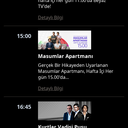
hafta içi her gün 11.00'da Beyaz
TV'de!
Detaylı Bilgi
15:00
Masumlar Apartmanı
Gerçek Bir Hikayeden Uyarlanan
Masumlar Apartmanı, Hafta İçi Her
gün 15.00'da...
Detaylı Bilgi
16:45
Kurtlar Vadisi Pusu