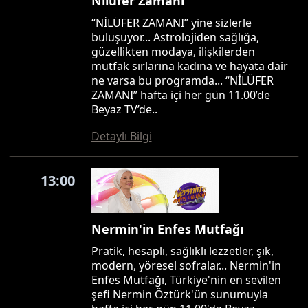
Nilüfer Zamanı
“NİLÜFER ZAMANI” yine sizlerle
buluşuyor... Astrolojiden sağlığa,
güzellikten modaya, ilişkilerden
mutfak sırlarına kadına ve hayata dair
ne varsa bu programda... “NİLÜFER
ZAMANI” hafta içi her gün 11.00’de
Beyaz TV’de..
Detaylı Bilgi
13:00
Nermin'in Enfes Mutfağı
Pratik, hesaplı, sağlıklı lezzetler, şık,
modern, yöresel sofralar... Nermin'in
Enfes Mutfağı, Türkiye'nin en sevilen
şefi Nermin Öztürk'ün sunumuyla