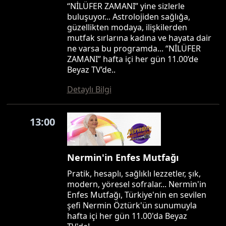
“NİLÜFER ZAMANI” yine sizlerle
buluşuyor... Astrolojiden sağlığa,
güzellikten modaya, ilişkilerden
mutfak sırlarına kadına ve hayata dair
ne varsa bu programda... “NİLÜFER
ZAMANI” hafta içi her gün 11.00’de
Beyaz TV’de..
Detaylı Bilgi
13:00
Nermin'in Enfes Mutfağı
Pratik, hesaplı, sağlıklı lezzetler, şık,
modern, yöresel sofralar... Nermin'in
Enfes Mutfağı, Türkiye'nin en sevilen
şefi Nermin Öztürk'ün sunumuyla
hafta içi her gün 11.00'da Beyaz