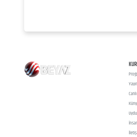
KU
Prog
Yayın
Canl
Kün
Uydu 
İnsa
İleti