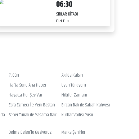
06:30
SIRLAR KİTABI
Dizi Film
7. Gün
Akılda Kalsın
Hafta Sonu Ana Haber
Uyan Türkiyem
Hayatta Her Şey Var
Nilüfer Zamanı
Esra Ezmeci İle Yeni Baştan
Bircan Bali ile Sabah Kahvesi
nda
Seher Tunalı ile Yaşama Dair
Kurtlar Vadisi Pusu
Belma Belen’le Geziyoruz
Marka Şehirler