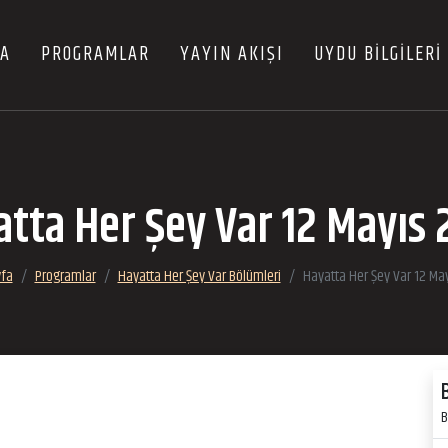
FA
PROGRAMLAR
YAYIN AKIŞI
UYDU BİLGİLERİ
tta Her Şey Var 12 Mayıs
yfa
Programlar
Hayatta Her Şey Var Bölümleri
Hayatta Her Şey Var 12 Ma
B