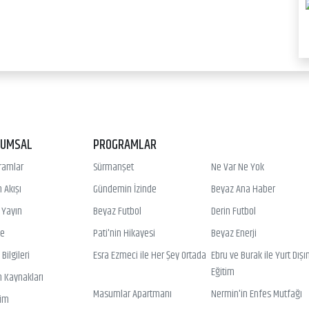
RUMSAL
PROGRAMLAR
ramlar
Sürmanşet
Ne Var Ne Yok
 Akışı
Gündemin İzinde
Beyaz Ana Haber
ı Yayın
Beyaz Futbol
Derin Futbol
ye
Pati'nin Hikayesi
Beyaz Enerji
Bilgileri
Esra Ezmeci ile Her Şey Ortada
Ebru ve Burak ile Yurt Dışı
Eğitim
n Kaynakları
Masumlar Apartmanı
Nermin'in Enfes Mutfağı
şim