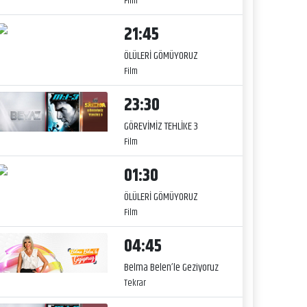
Film
21:45
ÖLÜLERİ GÖMÜYORUZ
Film
23:30
GÖREVİMİZ TEHLİKE 3
Film
01:30
ÖLÜLERİ GÖMÜYORUZ
Film
04:45
Belma Belen’le Geziyoruz
Tekrar