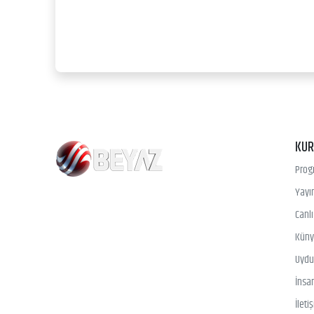
KU
Prog
Yayın
Canl
Kün
Uydu 
İnsa
İleti