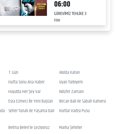
06:00
GÖREVİMİZ TEHLİKE 3
Film
7. Gün
Akılda Kalsın
Hafta Sonu Ana Haber
Uyan Türkiyem
Hayatta Her Şey Var
Nilüfer Zamanı
Esra Ezmeci İle Yeni Baştan
Bircan Bali ile Sabah Kahvesi
nda
Seher Tunalı ile Yaşama Dair
Kurtlar Vadisi Pusu
Belma Belen’le Geziyoruz
Marka Şehirler