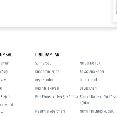
RUMSAL
PROGRAMLAR
ramlar
Sürmanşet
Ne Var Ne Yok
 Akışı
Gündemin İzinde
Beyaz Ana Haber
ı Yayın
Beyaz Futbol
Derin Futbol
ye
Pati'nin Hikayesi
Beyaz Enerji
Bilgileri
Esra Ezmeci ile Her Şey Ortada
Ebru ve Burak ile Yurt Dışı
Eğitim
n Kaynakları
Masumlar Apartmanı
Nermin'in Enfes Mutfağı
şim