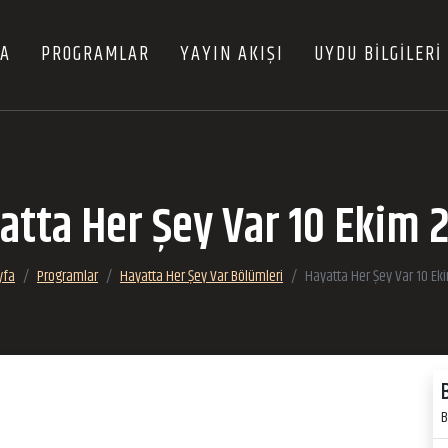
FA
PROGRAMLAR
YAYIN AKIŞI
UYDU BİLGİLERİ
atta Her Şey Var 10 Ekim 
yfa
Programlar
Hayatta Her Şey Var Bölümleri
Hayatta Her Şey Var 10 Ek
B