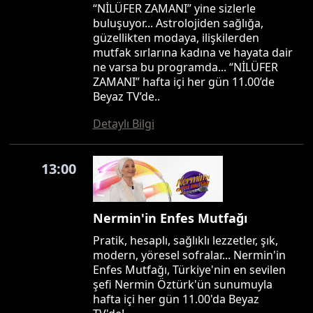
“NİLÜFER ZAMANI” yine sizlerle
buluşuyor... Astrolojiden sağlığa,
güzellikten modaya, ilişkilerden
mutfak sırlarına kadına ve hayata dair
ne varsa bu programda... “NİLÜFER
ZAMANI” hafta içi her gün 11.00’de
Beyaz TV’de..
Detaylı Bilgi
13:00
Nermin'in Enfes Mutfağı
Pratik, hesaplı, sağlıklı lezzetler, şık,
modern, yöresel sofralar... Nermin'in
Enfes Mutfağı, Türkiye'nin en sevilen
şefi Nermin Öztürk'ün sunumuyla
hafta içi her gün 11.00'da Beyaz