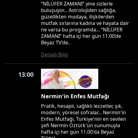
“NİLÜFER ZAMANI” yine sizlerle
buluşuyor... Astrolojiden sağlığa,
güzellikten modaya, ilişkilerden
mutfak sırlarına kadına ve hayata dair
ne varsa bu programda... “NİLÜFER
ZAMANI” hafta içi her gün 11.00’de
Beyaz TV’de..
Detaylı Bilgi
13:00
Nermin'in Enfes Mutfağı
Pratik, hesaplı, sağlıklı lezzetler, şık,
modern, yöresel sofralar... Nermin'in
Enfes Mutfağı, Türkiye'nin en sevilen
şefi Nermin Öztürk'ün sunumuyla
hafta içi her gün 11.00'da Beyaz