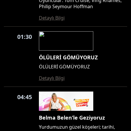
Oyuncular: Tom Cruise, Ving Rhames,
Philip Seymour Hoffman
Detaylı Bilgi
01:30
ÖLÜLERİ GÖMÜYORUZ
ÖLÜLERİ GÖMÜYORUZ
Detaylı Bilgi
04:45
Belma Belen’le Geziyoruz
Yurdumuzun güzel köşeleri; tarihi,