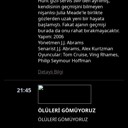
Hunt gizli servis IMF'den ayrılmış,
kendisinin geçmişini bilmeyen
nişanlısı Julia Meade'le birlikte
gözlerden uzak yeni bir hayata
başlamıştı. Fakat ajanın geçmişi
burada da onu rahat bırakmayacaktır.
Yapım: 2006
Yönetmen J.J. Abrams
Senarist J.J. Abrams, Alex Kurtzman
Oyuncular: Tom Cruise, Ving Rhames,
Philip Seymour Hoffman
Detaylı Bilgi
21:45
ÖLÜLERİ GÖMÜYORUZ
ÖLÜLERİ GÖMÜYORUZ