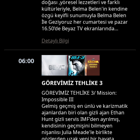
doğası ,yöresel lezzetleri ve farklı
kültürleriyle, Belma Belen'in kendine
özgü keyifli sunumuyla Belma Belen
İle Geziyoruz her cumartesi ve pazar
16.50’de Beyaz TV ekranlarında…
Detaylı Bilgi
06:00
GÖREVİMİZ TEHLİKE 3
GÖREVİMİZ TEHLİKE 3/ Mission:
Impossible III
Gelmiş geçmiş en ünlü ve karizmatik
ajanlardan biri olan gizli ajan Ethan
Hunt gizli servis IMF'den ayrılmış,
kendisinin geçmişini bilmeyen
nişanlısı Julia Meade'le birlikte
gözlerden uzak yeni bir hayata