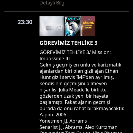
Detaylı Bilgi
23:30
GÖREVİMİZ TEHLİKE 3
GÖREVİMİZ TEHLİKE 3/ Mission:
Impossible III
Gelmiş geçmiş en ünlü ve karizmatik
ajanlardan biri olan gizli ajan Ethan
Hunt gizli servis IMF'den ayrılmış,
kendisinin geçmişini bilmeyen
nişanlısı Julia Meade'le birlikte
gözlerden uzak yeni bir hayata
başlamıştı. Fakat ajanın geçmişi
burada da onu rahat bırakmayacaktır.
Yapım: 2006
Yönetmen J.J. Abrams
Senarist J.J. Abrams, Alex Kurtzman